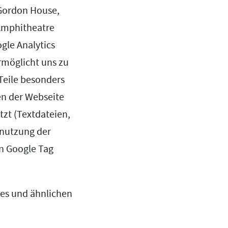
 Gordon House,
 Amphitheatre
gle Analytics
rmöglicht uns zu
Teile besonders
en der Webseite
tzt (Textdateien,
enutzung der
en Google Tag
ies und ähnlichen