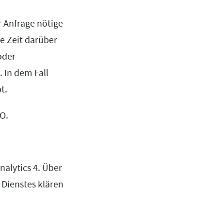
r Anfrage nötige
ze Zeit darüber
oder
 In dem Fall
t.
VO.
nalytics 4. Über
 Dienstes klären