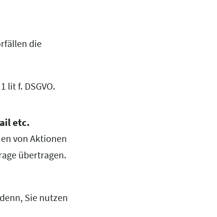
rfällen die
1 lit f. DSGVO.
il etc.
men von Aktionen
frage übertragen.
i denn, Sie nutzen